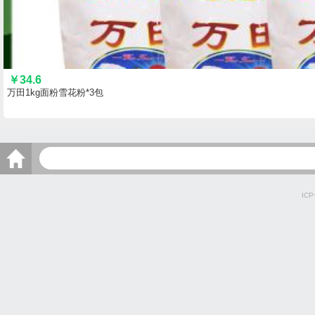
￥
34.6
万田1kg面粉雪花粉*3包
IC