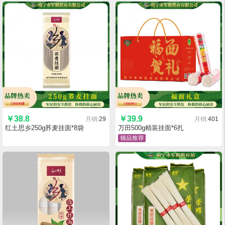
￥
38.8
￥
39.9
月销:
29
月销:
401
红土思乡250g荞麦挂面*8袋
万田500g精装挂面*6扎