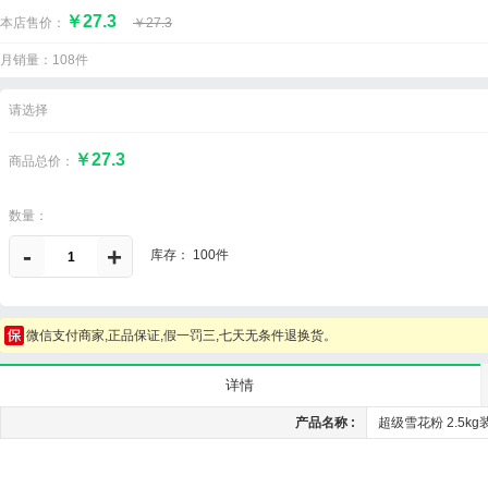
￥
27.3
本店售价：
￥
27.3
月销量：108件
请选择
￥27.3
商品总价：
数量：
-
+
库存：
100件
微信支付商家,正品保证,假一罚三,七天无条件退换货。
详情
产品名称 :
超级雪花粉 2.5kg